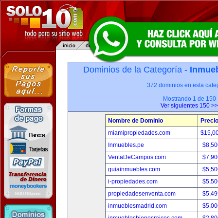
Dominios de la Categoría -
Inmueb
372 dominios en esta categ
Mostrando 1 de 150
Ver siguientes 150 >>
Nombre de Dominio
Preci
miamipropiedades.com
$15,0
Inmuebles.pe
$8,50
VentaDeCampos.com
$7,90
guiainmuebles.com
$5,50
i-propiedades.com
$5,50
propiedadesenventa.com
$5,49
inmueblesmadrid.com
$5,00