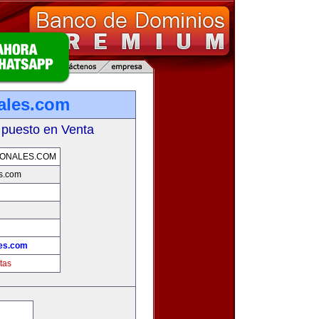
nales.com
 puesto en Venta
IONALES.COM
es.com
les.com
tas