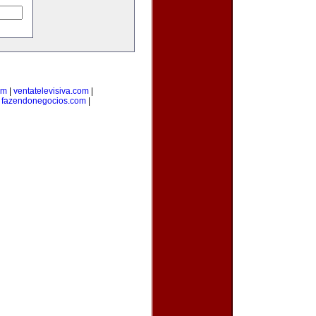
om
|
ventatelevisiva.com
|
|
fazendonegocios.com
|