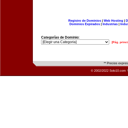
Registro de Dominios
|
Web Hosting
|
D
Dominios Expirados
|
Industrias
|
Indu
Categorías de Dominio:
[Pág. princi
** Precios expre
© 2002/2022 Solo10.com