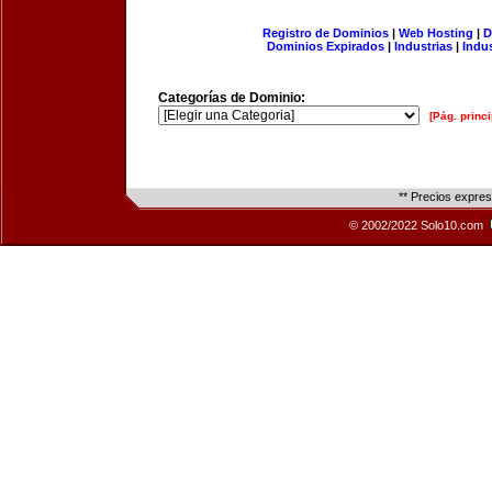
Registro de Dominios
|
Web Hosting
|
D
Dominios Expirados
|
Industrias
|
Indu
Categorías de Dominio:
[Pág. princi
** Precios expre
© 2002/2022 Solo10.com