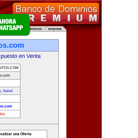
os.com
 puesto en Venta
NTOS.COM
s.com
s
,
Salud
os.com
tas
ealizar una Oferta