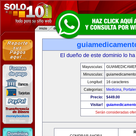
guiamedicament
El dueño de este dominio lo ha
Mayusculas:
GUIAMEDICAME
Minusculas:
guiamedicamento
Longitud:
16 caracteres
Categorias:
Medicina
,
Portale
Precio:
$449.00
Visitar!
guiamedicament
Serán consideradas ofer
R