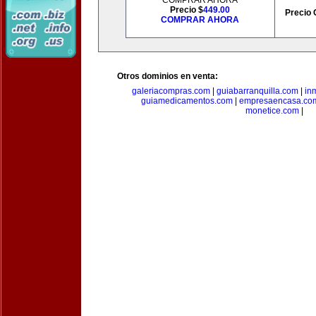
COMPRAR AHORA
Precio $
449.00
Precio 
COMPRAR AHORA
Otros dominios en venta:
galeriacompras.com
|
guiabarranquilla.com
|
in
guiamedicamentos.com
|
empresaencasa.co
monetice.com
|