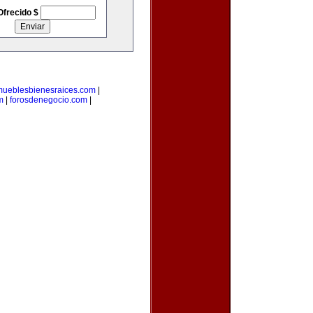
Ofrecido $
mueblesbienesraices.com
|
m
|
forosdenegocio.com
|