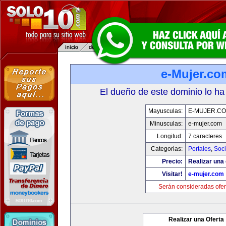
e-Mujer.co
El dueño de este dominio lo ha
Mayusculas:
E-MUJER.C
Minusculas:
e-mujer.com
Longitud:
7 caracteres
Categorias:
Portales
,
Soc
Precio:
Realizar una 
Visitar!
e-mujer.com
Serán consideradas ofer
Realizar una Oferta