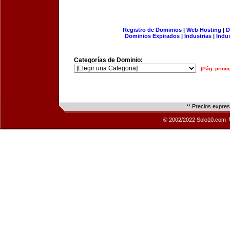
Registro de Dominios
|
Web Hosting
|
D
Dominios Expirados
|
Industrias
|
Indu
Categorías de Dominio:
[Pág. princi
** Precios expre
© 2002/2022 Solo10.com