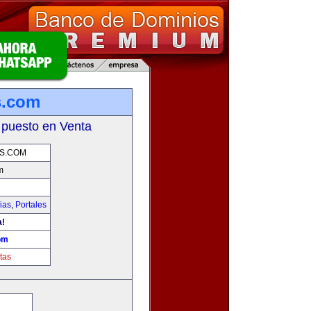
s.com
 puesto en Venta
S.COM
m
ias
,
Portales
a!
om
tas