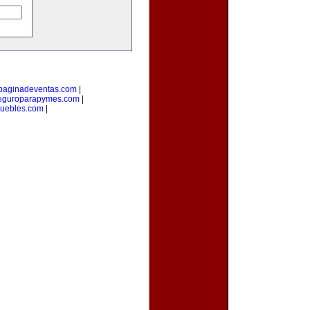
paginadeventas.com
|
eguroparapymes.com
|
muebles.com
|