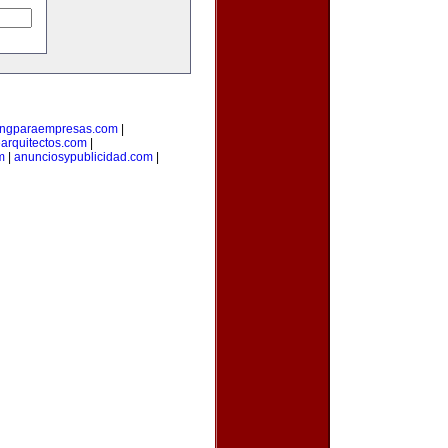
ingparaempresas.com
|
arquitectos.com
|
m
|
anunciosypublicidad.com
|