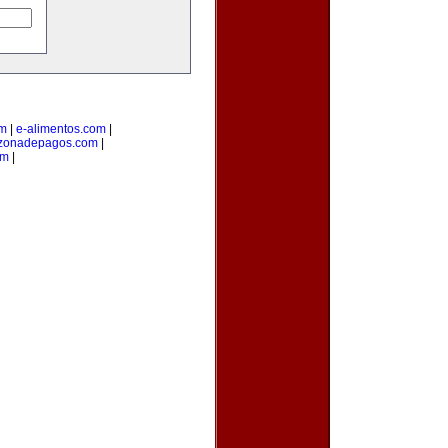
om
|
e-alimentos.com
|
zonadepagos.com
|
om
|