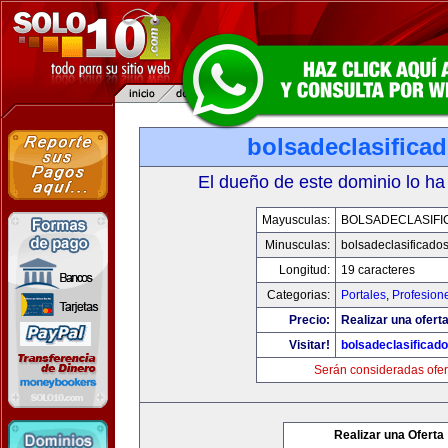
bolsadeclasifica
El dueño de este dominio lo ha
Mayusculas:
BOLSADECLASIFI
Minusculas:
bolsadeclasificado
Longitud:
19 caracteres
Categorias:
Portales
,
Profesion
Precio:
Realizar una oferta
Visitar!
bolsadeclasificad
Serán consideradas ofer
Realizar una Oferta