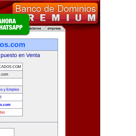
dos.com
 puesto en Venta
CADOS.COM
s.com
es y Empleo
!
os.com
tas