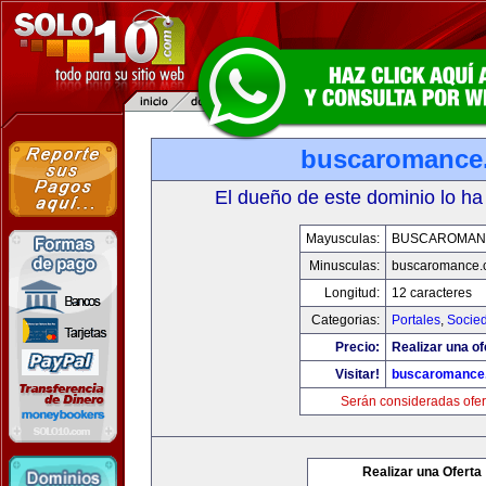
buscaromance
El dueño de este dominio lo ha
Mayusculas:
BUSCAROMAN
Minusculas:
buscaromance.
Longitud:
12 caracteres
Categorias:
Portales
,
Socie
Precio:
Realizar una of
Visitar!
buscaromance
Serán consideradas ofer
Realizar una Oferta