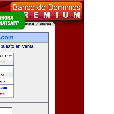
.com
 puesto en Venta
CE.COM
com
dad
erta!
.com
tas