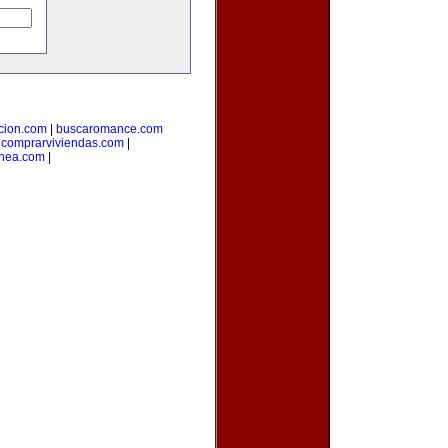
cion.com
|
buscaromance.com
|
comprarviviendas.com
|
inea.com
|