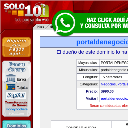
portaldenegoci
El dueño de este dominio lo ha
Mayusculas:
PORTALDENEG
Minusculas:
portaldenegocio
Longitud:
15 caracteres
Categorias:
Negocios
,
Portal
Precio:
$990.00
Visitar!
portaldenegocio
Serán consideradas ofer
R