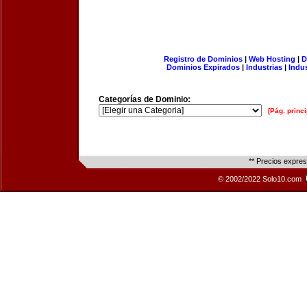
Registro de Dominios
|
Web Hosting
|
D
Dominios Expirados
|
Industrias
|
Indu
Categorías de Dominio:
[Pág. princi
** Precios expre
© 2002/2022 Solo10.com