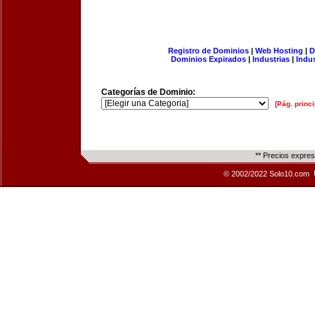
Registro de Dominios
|
Web Hosting
|
D
Dominios Expirados
|
Industrias
|
Indu
Categorías de Dominio:
[Pág. princi
** Precios expre
© 2002/2022 Solo10.com