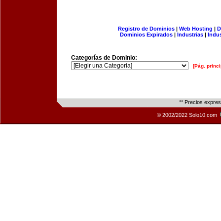
Registro de Dominios
|
Web Hosting
|
D
Dominios Expirados
|
Industrias
|
Indu
Categorías de Dominio:
[Pág. princi
** Precios expre
© 2002/2022 Solo10.com