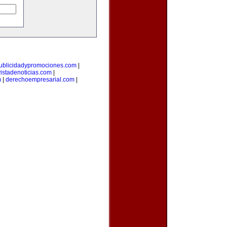
ublicidadypromociones.com
|
vistadenoticias.com
|
m
|
derechoempresarial.com
|