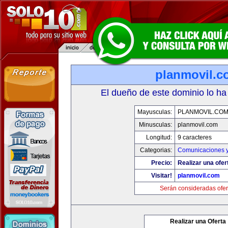
planmovil.c
El dueño de este dominio lo ha
Mayusculas:
PLANMOVIL.CO
Minusculas:
planmovil.com
Longitud:
9 caracteres
Categorias:
Comunicaciones y
Precio:
Realizar una ofer
Visitar!
planmovil.com
Serán consideradas ofer
Realizar una Oferta