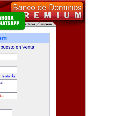
om
 puesto en Venta
M
 TelefonÃ­a
ta!
tas