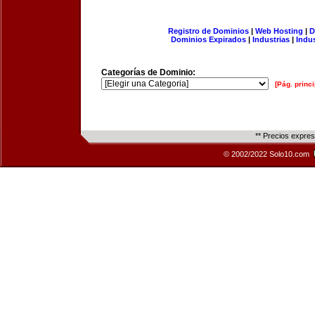
Registro de Dominios
|
Web Hosting
|
D
Dominios Expirados
|
Industrias
|
Indu
Categorías de Dominio:
[Pág. princi
** Precios expre
© 2002/2022 Solo10.com