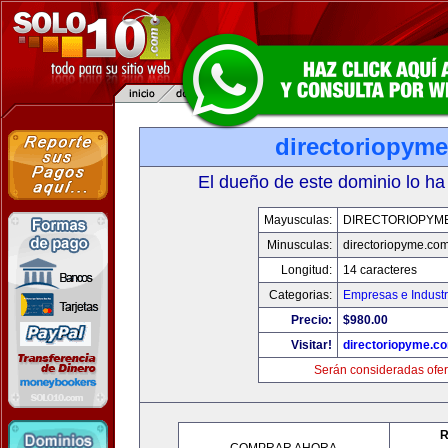
directoriopym
El dueño de este dominio lo ha
Mayusculas:
DIRECTORIOPYM
Minusculas:
directoriopyme.co
Longitud:
14 caracteres
Categorias:
Empresas e Industr
Precio:
$980.00
Visitar!
directoriopyme.c
Serán consideradas ofer
R