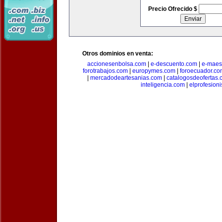
Precio Ofrecido $
Otros dominios en venta:
accionesenbolsa.com
|
e-descuento.com
|
e-maes
forotrabajos.com
|
europymes.com
|
foroecuador.co
|
mercadodeartesanias.com
|
catalogosdeofertas
inteligencia.com
|
elprofesion