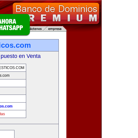
icos.com
 puesto en Venta
ESTICOS.COM
os.com
cos.com
tas