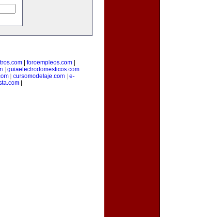
tros.com
|
foroempleos.com
|
m
|
guiaelectrodomesticos.com
.com
|
cursomodelaje.com
|
e-
ista.com
|