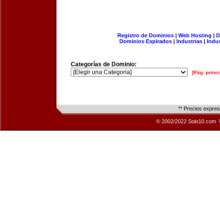
Registro de Dominios
|
Web Hosting
|
D
Dominios Expirados
|
Industrias
|
Indu
Categorías de Dominio:
[Pág. princi
** Precios expre
© 2002/2022 Solo10.com