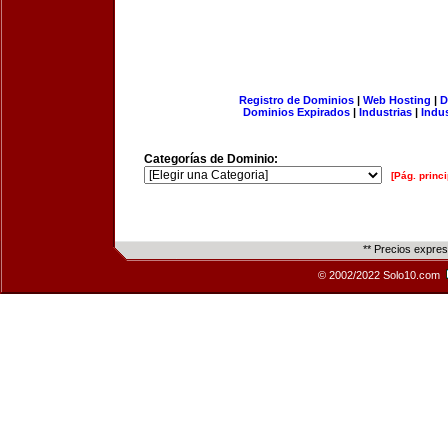
Registro de Dominios
|
Web Hosting
|
D
Dominios Expirados
|
Industrias
|
Indu
Categorías de Dominio:
[Pág. princi
** Precios expre
© 2002/2022 Solo10.com