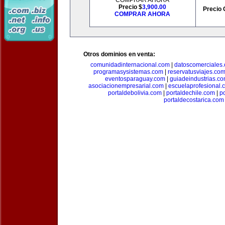
COMPRAR AHORA
Precio $
3,900.00
Precio 
COMPRAR AHORA
Otros dominios en venta:
comunidadinternacional.com
|
datoscomerciales
programasysistemas.com
|
reservatusviajes.co
eventosparaguay.com
|
guiadeindustrias.c
asociacionempresarial.com
|
escuelaprofesional.
portaldebolivia.com
|
portaldechile.com
|
p
portaldecostarica.com