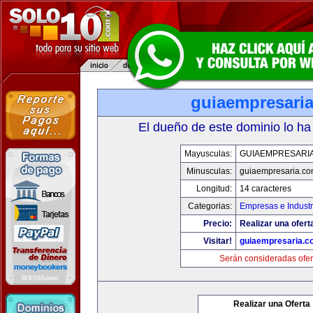
guiaempresari
El dueño de este dominio lo ha
Mayusculas:
GUIAEMPRESARI
Minusculas:
guiaempresaria.c
Longitud:
14 caracteres
Categorias:
Empresas e Industr
Precio:
Realizar una ofert
Visitar!
guiaempresaria.c
Serán consideradas ofer
Realizar una Oferta