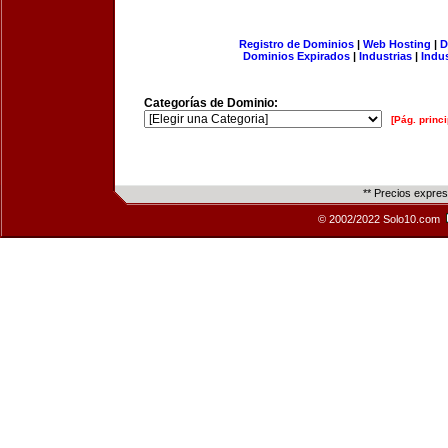
Registro de Dominios
|
Web Hosting
|
D
Dominios Expirados
|
Industrias
|
Indu
Categorías de Dominio:
[Pág. princi
** Precios expre
© 2002/2022 Solo10.com